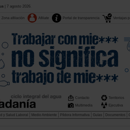
ua
| 7 agosto 2026.
Zona afiliación
Afiliate
Portal de transparencia
Ventajas pa
Contacto
Territorios
Multimedia
Ejecutiva
d y Salud Laboral
Medio Ambiente
Píldora Informativa
Guías
Documentos