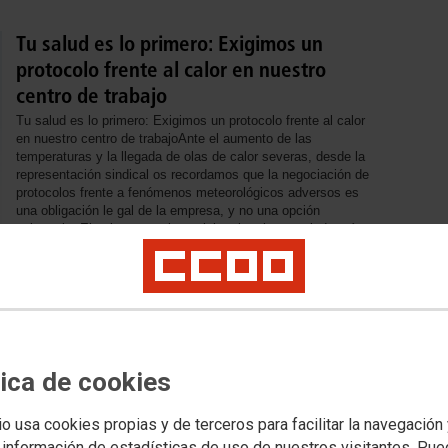
Tu salud es lo primero: Exigimos un
protocolo frente al calor en nuestro
centro de trabajo
Tu salud es lo primero: Exigimos un protocolo frente al calor
en nuestro centro de trabajoAnte el aumento de las
temperaturas y la llegada de olas de calor severas, desde la
representación sindical os recordamos que la negociación de
protocolos frente a fenómenos meteorológicos adversos es
una obligación le gal de la empresa, y no una opción
voluntaria. El calor es un riesgo laboral real y tu salud está
por delante de la producción
tica de cookies
io usa cookies propias y de terceros para facilitar la navegación
 información de estadísticas de uso de nuestros visitantes. Pu