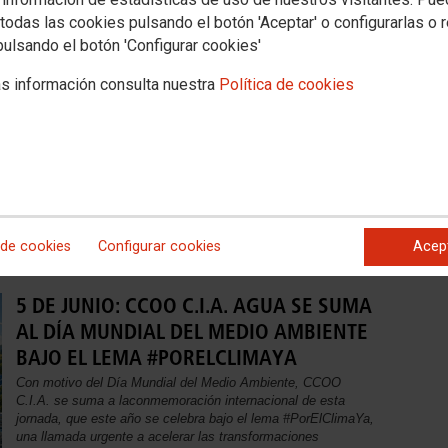
Las altas temperaturas representan un
todas las cookies pulsando el botón 'Aceptar' o configurarlas o 
riesgo real para la salud de las personas
pulsando el botón 'Configurar cookies'
trabajadoras.
s información consulta nuestra
Política de cookies
Estimadas compañeras y compañeros:Las altas
temperaturas representan un riesgo real para la salud de las
personas trabajadoras.Con el objetivo de contribuir a la
prevención y fomentar una cultura de seguridad y salud
laboral, os hacemos llegar una Guía práctica sobre la
prevención de riesgos laborales por calor, en la que
encontraréis información útil sobre:
 de cookies
Configurar cookies
Acep
5 DE JUNIO: CCOO C.I.A. AGUA SE SUMA
AL DÍA MUNDIAL DEL MEDIO AMBIENTE
BAJO EL LEMA #PORELCLIMAYA
Con motivo del Día Mundial del Medio Ambiente, CCOO
C.I.A. se suma a laconmemoración internacional de esta
jornada, que este año se celebra bajo el lema #PorElClimaYa,
una llamada urgente a acelerar las transformaciones