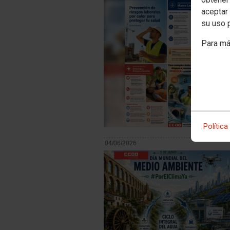
aceptar 
su uso 
Para má
Política
04/06/2026